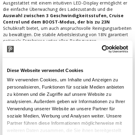
Ausgestattet mit einem intuitiven LED-Display ermöglicht er
die einfache Überwachung des Ladezustands und die
Auswahl zwischen 3 Geschwindigkeitsstufen, Cruise
Control und dem BOOST-Modus, der bis zu 23N
Schubkraft bietet, um auch anspruchsvolle Reinigungsarbeiten
zu bewältigen. Die stabile Arbeitsleistung von 18N garantiert
optimale Ergebnisse unter allen Bedingungen.
Dank des leisen Betriebs und seines geringen Gewichts ist der
AIRION ESSENTIAL
ideal für den Einsatz in städtischen
Bereichen und lärmsensiblen Zonen
. Er ist kompatibel mit
den internen Akkus ULiB 200E und 400E sowie mit den
Diese Webseite verwendet Cookies
rückentragbaren Pellenc-Akkus für eine längere
Wir verwenden Cookies, um Inhalte und Anzeigen zu
Betriebsdauer.
personalisieren, Funktionen für soziale Medien anbieten
Eine effiziente, vielseitige und erschwingliche Lösung für
zu können und die Zugriffe auf unsere Website zu
Fachleute in der Grünflächenpflege und Reinigung.
analysieren. Außerdem geben wir Informationen zu Ihrer
Hauptvorteile:
Verwendung unserer Website an unsere Partner für
Ergonomie:
Perfekte Balance und optimierter
soziale Medien, Werbung und Analysen weiter. Unsere
Schwerpunkt – Seitlicher Lufteinlass
Partner führen diese Informationen möglicherweise mit
Handhabung:
Einfacher Einsatz und Arbeit dank
Tragegurt
weiteren Daten zusammen, die Sie ihnen bereitgestellt