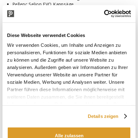
Pellenc Selion EVO Kappsäge
Pellenc Cultivon Hacke
Der Bausatz besteht aus
Pellenc Alpha-Weste
Pellenc Alpha 520 Akku
Diese Webseite verwendet Cookies
Batterieladegerät 2,2A
Wir verwenden Cookies, um Inhalte und Anzeigen zu
Schnelladapter 9 PTI + Platte
personalisieren, Funktionen für soziale Medien anbieten
Schnelladapter Pellenc
zu können und die Zugriffe auf unsere Website zu
Spezifikationen Alpha 520 Bakterie
analysieren. Außerdem geben wir Informationen zu Ihrer
Gewicht (ohne Rucksack): 3,6 kg
Verwendung unserer Website an unsere Partner für
Typ: Li-Ion
soziale Medien, Werbung und Analysen weiter. Unsere
Spannung: 43,2 V
Kapazität: 12 Ah
Partner führen diese Informationen möglicherweise mit
Gespeicherte Energie: 520 Wh
weiteren Daten zusammen, die Sie ihnen bereitgestellt
Maximale Leistung: 2500 W
haben oder die sie im Rahmen Ihrer Nutzung der Dienste
Ladezeit mit 2,2 A Ladegerät: 6 h 30 min
gesammelt haben.
Durchschnittliche Nutzungsdauer: Anzahl der Ladezyklen*
Details zeigen
800
Alle zulassen