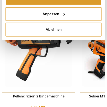
IN VERBINDUNG STEHENDE PRODUKTE
Anpassen
Ablehnen
Pellenc Fixion 2 Bindemaschine
Selion M1