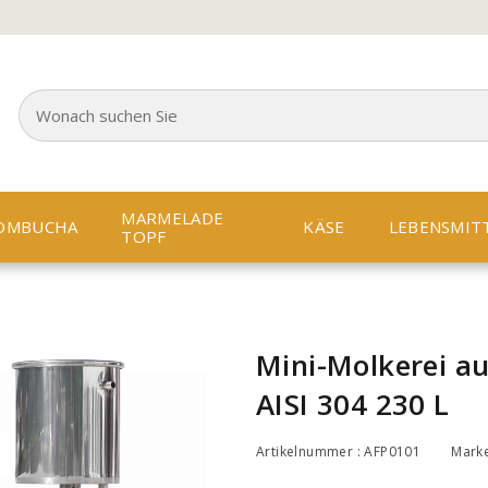
MARMELADE
OMBUCHA
KÄSE
LEBENSMIT
TOPF
Mini-Molkerei au
AISI 304 230 L
Artikelnummer : AFP0101
Mark