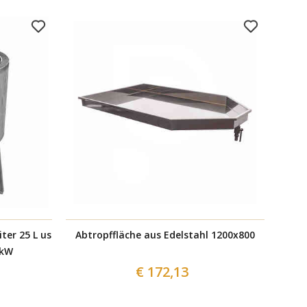
iter 25 L us
Abtropffläche aus Edelstahl 1200x800
Abt
 kW
€ 172,13