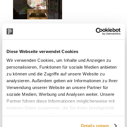
BESCHREIBUNG
Flaschenspüler
Diese Webseite verwendet Cookies
FÜR DIE KORREKTE REINIGUNG UND DESINFEKTION DER
Wir verwenden Cookies, um Inhalte und Anzeigen zu
FLASCHEN
personalisieren, Funktionen für soziale Medien anbieten
Flaschenspülen:
zu können und die Zugriffe auf unsere Website zu
In das Becken ¼ Liter Wein (der, der abgefüllt wird)
analysieren. Außerdem geben wir Informationen zu Ihrer
einfüllen
Verwendung unserer Website an unsere Partner für
Die Düse in den Flaschenhals einführen und drücken für
soziale Medien, Werbung und Analysen weiter. Unsere
einen schnellen Strahl
Partner führen diese Informationen möglicherweise mit
Das Einsprühen erlaubt ein Entfernen von möglichen
weiteren Daten zusammen, die Sie ihnen bereitgestellt
Rückstanden (Kalk, Staub, etc..)
haben oder die sie im Rahmen Ihrer Nutzung der Dienste
Desinfektion
gesammelt haben.
Um diese Operation auszuführen, muss man eine
Details zeigen