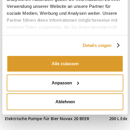
IN VERBINDUNG STEHENDE PRODUKTE
Verwendung unserer Website an unsere Partner für
soziale Medien, Werbung und Analysen weiter. Unsere
Partner führen diese Informationen möglicherweise mit
weiteren Daten zusammen, die Sie ihnen bereitgestellt
haben oder die sie im Rahmen Ihrer Nutzung der Dienste
gesammelt haben.
Details zeigen
Alle zulassen
Anpassen
Ablehnen
Elektrische Pumpe für Bier Novax 20 BEER
200 L Edel