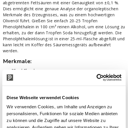
abgetrennten Fettsäuren mit einer Genauigkeit von ±0,1 %.
Dies ermöglicht eine genaue Analyse der organoleptischen
Merkmale des Erzeugnisses, was zu einem hochwertigen
Olivenöl führt. Gießen Sie einfach 20-25 Tropfen
Phenolphthalein in 100 cm³ reinen Alkohol, um eine Lösung zu
erhalten, zu der dann Tropfen Soda hinzugefügt werden. Die
Phenolphthaleinlösung ist in einer 25-ml-Flasche abgefüllt und
kann leicht im Koffer des Säuremessgeräts aufbewahrt
werden.
Merkmale:
25 ml Flasche
Bei Berührung mit den Augen und der Haut gründlich mit
Wasser ausspülen
Bei Verschlucken einen Arzt aufsuchen
Diese Webseite verwendet Cookies
Wir verwenden Cookies, um Inhalte und Anzeigen zu
personalisieren, Funktionen für soziale Medien anbieten
Sicherheitsdatenblatt
zu können und die Zugriffe auf unsere Website zu
analysieren. Außerdem geben wir Informationen zu Ihrer