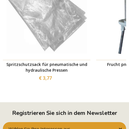
Spritzschutzsack für pneumatische und
Frucht pne
hydraulische Pressen
€ 3,77
Registrieren Sie sich in dem Newsletter
Wählen Sie Ihre Interessen aus