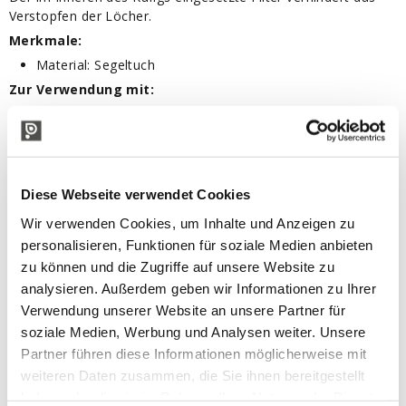
Verstopfen der Löcher.
Merkmale:
Material: Segeltuch
Zur Verwendung mit:
20-Liter-Hydropresse
20-Liter-Pneumatikpresse
IN VERBINDUNG STEHENDE PRODUKTE
Diese Webseite verwendet Cookies
Wir verwenden Cookies, um Inhalte und Anzeigen zu
personalisieren, Funktionen für soziale Medien anbieten
zu können und die Zugriffe auf unsere Website zu
analysieren. Außerdem geben wir Informationen zu Ihrer
Verwendung unserer Website an unsere Partner für
soziale Medien, Werbung und Analysen weiter. Unsere
Partner führen diese Informationen möglicherweise mit
weiteren Daten zusammen, die Sie ihnen bereitgestellt
haben oder die sie im Rahmen Ihrer Nutzung der Dienste