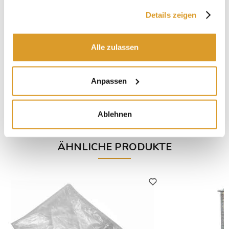
gesammelt haben.
Details zeigen
Alle zulassen
Frucht Hydropresse 20 L
Frucht pne
Anpassen
€ 594,26
Ablehnen
ÄHNLICHE PRODUKTE