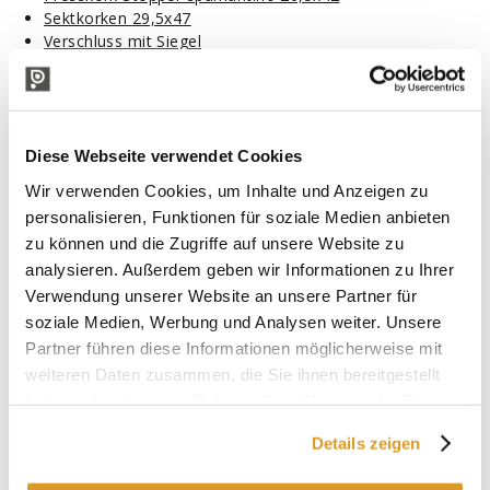
Sektkorken
29,5x47
Verschluss mit Siegel
Verschluss Pikkio glatt
Verschluss mit Griff glatt weiß mit Rillen
Verschluss mit Griff glatt braun mit Rillen
Verschluss mit Griff glatt braun
Verschluss flach mit Rillen
Diese Webseite verwendet Cookies
Flaschenverschluss Kronkorken Ø29
Wir verwenden Cookies, um Inhalte und Anzeigen zu
Verschluss mit Rillen
personalisieren, Funktionen für soziale Medien anbieten
zu können und die Zugriffe auf unsere Website zu
Abfallschlüssel
:
analysieren. Außerdem geben wir Informationen zu Ihrer
Verwendung unserer Website an unsere Partner für
soziale Medien, Werbung und Analysen weiter. Unsere
Partner führen diese Informationen möglicherweise mit
weiteren Daten zusammen, die Sie ihnen bereitgestellt
haben oder die sie im Rahmen Ihrer Nutzung der Dienste
gesammelt haben.
Details zeigen
TECHNISCHE BESCHREIBUNG