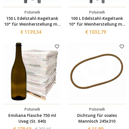
Polsinelli
Polsinelli
150 L Edelstahl-Kegeltank
100 L Edelstahl-Kegeltank
10° für Weinherstellung mit
10° für Weinherstellung mit
Kühlung
Kühlung
€ 1139,34
€ 1032,79
Polsinelli
Polsinelli
Emiliana Flasche 750 ml
Dichtung für ovales
Uvag (St. 640)
Mannloch 245x310
€ 278,69
€ 11,89