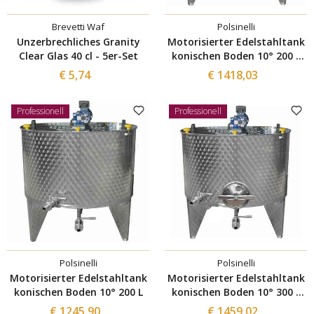
Brevetti Waf
Polsinelli
Unzerbrechliches Granity
Motorisierter Edelstahltank
Clear Glas 40 cl - 5er-Set
konischen Boden 10° 200 L
mit Mannloch Ø300
€ 5,74
€ 1418,03
Professionell
Professionell
Polsinelli
Polsinelli
Motorisierter Edelstahltank
Motorisierter Edelstahltank
konischen Boden 10° 200 L
konischen Boden 10° 300 L
mit Mannloch Ø300
€ 1245,90
€ 1459,02