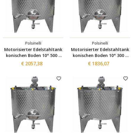
Polsinelli
Polsinelli
Motorisierter Edelstahltank
Motorisierter Edelstahltank
konischen Boden 10° 500 L
konischen Boden 10° 300 L
mit Inverter und Mannloch
mit Inverter und Mannloch
€ 2057,38
€ 1836,07
Ø300
Ø300