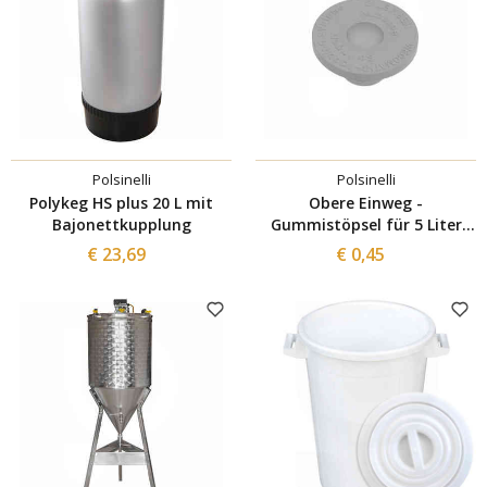
Polsinelli
Polsinelli
Polykeg HS plus 20 L mit
Obere Einweg -
Bajonettkupplung
Gummistöpsel für 5 Liter
Fass
€ 23,69
€ 0,45