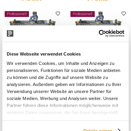
Professionell
Professionell
Diese Webseite verwendet Cookies
Wir verwenden Cookies, um Inhalte und Anzeigen zu
personalisieren, Funktionen für soziale Medien anbieten
Polsinelli
Polsinelli
zu können und die Zugriffe auf unsere Website zu
Motorisierter Edelstahltank
Motorisierter Edelstahltank
analysieren. Außerdem geben wir Informationen zu Ihrer
konischen Boden 10° 1500 L
konischen Boden 10° 1000 L
Verwendung unserer Website an unsere Partner für
mit Mannloch Ø300
mit Mannloch Ø300
€ 2622,95
€ 2368,85
soziale Medien, Werbung und Analysen weiter. Unsere
Partner führen diese Informationen möglicherweise mit
weiteren Daten zusammen, die Sie ihnen bereitgestellt
Professionell
haben oder die sie im Rahmen Ihrer Nutzung der Dienste
gesammelt haben.
Details zeigen