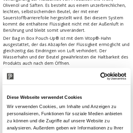
Olivenöl und Säften. Es besteht aus einem unzerbrechlichen,
leichten, selbstsichernden Beutel, der mit einer
Sauerstoffbarrierefolie hergestellt wird. Bei diesem System
kommt die enthaltene Flüssigkeit nicht mit der Außenluft in
Berührung und bleibt somit unverändert.
Der Bag in Box Pouch-Up® ist mit dem Vitop®-Hahn
ausgestattet, der das Abzapfen der Flüssigkeit ermöglicht und
gleichzeitig das Eindringen von Luft verhindert. Der
Wasserhahn und der Beutel gewährleisten die Haltbarkeit des
Produkts auch nach dem Öffnen.
Merkmale:
Fassungsvermögen: 1,5 L
Luftdichter Vitop®-Hahn
Unzerbrechlicher, leichter Beutel mit
Diese Webseite verwendet Cookies
Sauerstoffbarrierefolie
Farbe: Schwarz mit olivgrüner Grafik
Wir verwenden Cookies, um Inhalte und Anzeigen zu
Verpackung: 50 Stück
personalisieren, Funktionen für soziale Medien anbieten
zu können und die Zugriffe auf unsere Website zu
analysieren. Außerdem geben wir Informationen zu Ihrer
IN VERBINDUNG STEHENDE PRODUKTE