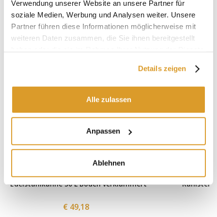
Verwendung unserer Website an unsere Partner für
soziale Medien, Werbung und Analysen weiter. Unsere
Partner führen diese Informationen möglicherweise mit
weiteren Daten zusammen, die Sie ihnen bereitgestellt
haben oder die sie im Rahmen Ihrer Nutzung der Dienste
gesammelt haben.
Details zeigen
Alle zulassen
Anpassen
Ablehnen
Edelstahlkanne 50 L Boden verklammert
Kanister fü
€ 49,18