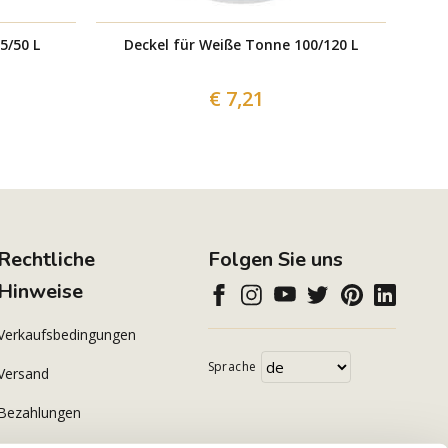
5/50 L
Deckel für Weiße Tonne 100/120 L
D
€ 7,21
Rechtliche
Folgen Sie uns
Hinweise
Verkaufsbedingungen
Sprache
Versand
Bezahlungen