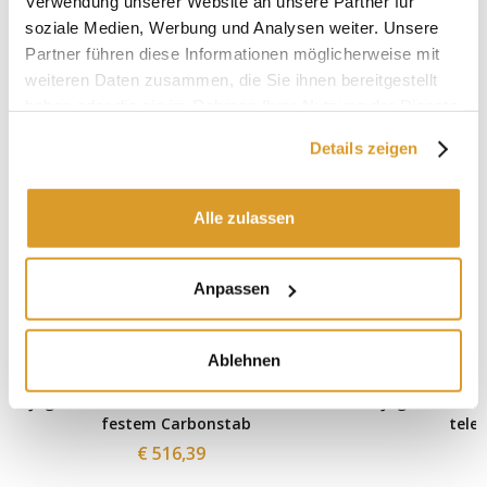
Verwendung unserer Website an unsere Partner für
soziale Medien, Werbung und Analysen weiter. Unsere
Partner führen diese Informationen möglicherweise mit
weiteren Daten zusammen, die Sie ihnen bereitgestellt
haben oder die sie im Rahmen Ihrer Nutzung der Dienste
gesammelt haben.
Details zeigen
Alle zulassen
Anpassen
Ablehnen
Jaguar Aima Elektrischer Schüttler mit
Jaguar Aima E
festem Carbonstab
tele
€ 516,39