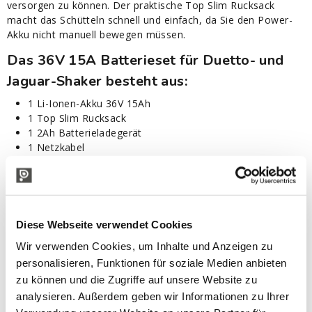
versorgen zu können. Der praktische Top Slim Rucksack
macht das Schütteln schnell und einfach, da Sie den Power-
Akku nicht manuell bewegen müssen.
Das 36V 15A Batterieset für Duetto- und
Jaguar-Shaker besteht aus:
1 Li-Ionen-Akku 36V 15Ah
1 Top Slim Rucksack
1 2Ah Batterieladegerät
1 Netzkabel
Benutzbar mit:
Jaguar Elektrischer Schüttler mit teleskop Carbonstab
Jaguar Elektrischer Schüttler mit festem Carbonstab
Duetto Elektrischer Schüttler mit teleskop Carbonstab
Diese Webseite verwendet Cookies
Duetto Elektrischer Schüttler mit festem Carbonstab
Wir verwenden Cookies, um Inhalte und Anzeigen zu
Viper Aima Elektrischer Schüttler mit festem Ergalstab
personalisieren, Funktionen für soziale Medien anbieten
zu können und die Zugriffe auf unsere Website zu
analysieren. Außerdem geben wir Informationen zu Ihrer
IN VERBINDUNG STEHENDE PRODUKTE