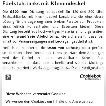
Edelstahltanks mit Klemmdeckel
Die
Ø500 mm
Dichtung ist speziell für 120 und 200 Liter
Edelstahltanks mit Klemmdeckel konzipiert, die eine ideale
Lösung für die Lagerung einer breiten Palette von Produkten
einschließlich Konzentraten und Essenzen bieten. Diese
Dichtung besteht aus hochwertigen Materialien und garantiert
eine
einwandfreie Abdichtung
, die sicherstellt, dass der
Inhalt vor Verunreinigungen und Leckagen geschützt ist.
Einfach zu installieren, die
Ø500 mm
Dichtung passt perfekt
um den konischen Deckel des Tanks an. Nach dem Anbringen
wird der Deckel mit einer verstellbaren Schelle fest
verschlossen, so dass eine schnelle und sichere Montage
ohne komplizierte Werkzeuge möglich ist. Diese Konfiguration
erleichtert nicht nur die Installation, sondern sorgt auch für
einen
hermetischen Verschluss
, der die Integrität der
gelagerten Produkte bewahrt.
Eigenschaften Dichtung für Tanks mit
Diese Webseite verwendet Cookies
Klemmdeckel:
Wir verwenden Cookies, um Inhalte und Anzeigen zu
Durchmesser: 500 mm