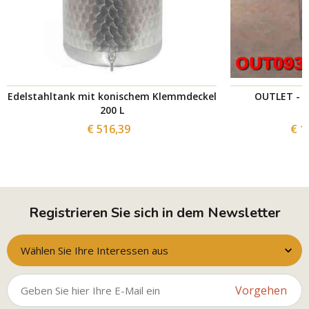
Edelstahltank mit konischem Klemmdeckel
OUTLET - E
200 L
€ 516,39
€ 1
Registrieren Sie sich in dem Newsletter
Wählen Sie Ihre Interessen aus
Vorgehen