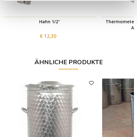
Hahn 1/2"
Thermometer m
AI
€ 12,30
ÄHNLICHE PRODUKTE