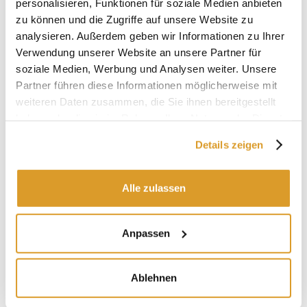
personalisieren, Funktionen für soziale Medien anbieten
Material: Gummi Para
zu können und die Zugriffe auf unsere Website zu
Kompatibel mit: Edelstahltanks mit Klemmdeckel
120
analysieren. Außerdem geben wir Informationen zu Ihrer
L
und
200 L
Verwendung unserer Website an unsere Partner für
soziale Medien, Werbung und Analysen weiter. Unsere
Partner führen diese Informationen möglicherweise mit
IN VERBINDUNG STEHENDE PRODUKTE
weiteren Daten zusammen, die Sie ihnen bereitgestellt
haben oder die sie im Rahmen Ihrer Nutzung der Dienste
gesammelt haben.
Details zeigen
Alle zulassen
Anpassen
Ablehnen