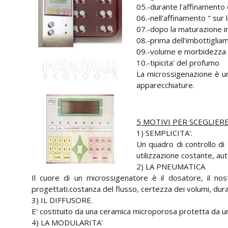
05.-durante l'affinamento c
06.-nell'affinamento " sur l
07.-dopo la maturazione i
08.-prima dell'imbottiglia
09.-volume e morbidezza 
10.-tipicita' del profumo
La microssigenazione è un 
apparecchiature.
5 MOTIVI PER SCEGLIER
1) SEMPLICITA'.
Un quadro di controllo di 
utilizzazione costante, a
2) LA PNEUMATICA
Il cuore di un microssigenatore è il dosatore, il nos
progettati.costanza del flusso, certezza dei volumi, du
3) IL DIFFUSORE.
E' costituito da una ceramica microporosa protetta da un ci
4) LA MODULARITA'