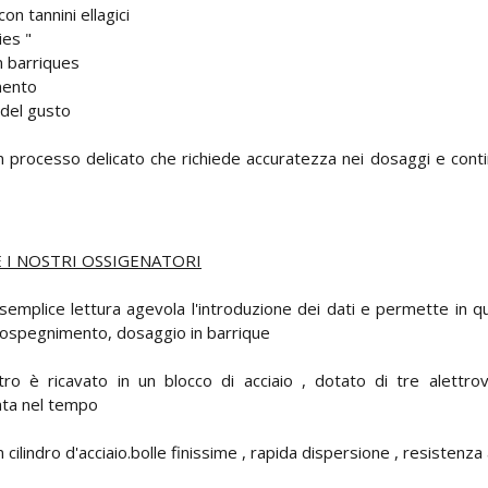
on tannini ellagici
ies "
n barriques
mento
del gusto
processo delicato che richiede accuratezza nei dosaggi e continui
E I NOSTRI OSSIGENATORI
semplice lettura agevola l'introduzione dei dati e permette in qu
utospegnimento, dosaggio in barrique
tro è ricavato in un blocco di acciaio , dotato di tre alettr
rata nel tempo
lindro d'acciaio.bolle finissime , rapida dispersione , resistenza ag