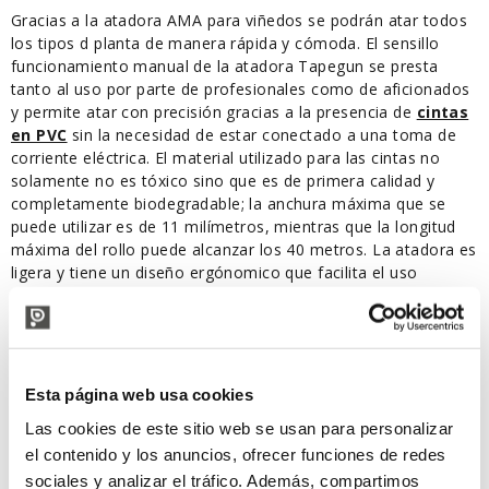
Gracias a la atadora AMA para viñedos se podrán atar todos
los tipos d planta de manera rápida y cómoda. El sensillo
funcionamiento manual de la atadora Tapegun se presta
tanto al uso por parte de profesionales como de aficionados
y permite atar con precisión gracias a la presencia de
cintas
en PVC
sin la necesidad de estar conectado a una toma de
corriente eléctrica. El material utilizado para las cintas no
solamente no es tóxico sino que es de primera calidad y
completamente biodegradable; la anchura máxima que se
puede utilizar es de 11 milímetros, mientras que la longitud
máxima del rollo puede alcanzar los 40 metros. La atadora es
ligera y tiene un diseño ergónomico que facilita el uso
continuado durante varias horas, la atadora pesa sólo 678
gramos.
Características:
Campos de aplicación: Agricultura- Jardinería
Esta página web usa cookies
Mango: Ergonómico
Ancho máximo de cinta utilizable: 11 mm
Las cookies de este sitio web se usan para personalizar
Longitud máxima del rollo de cinta: 40 mt
el contenido y los anuncios, ofrecer funciones de redes
Diámetro máximo de atado: 50 mm
sociales y analizar el tráfico. Además, compartimos