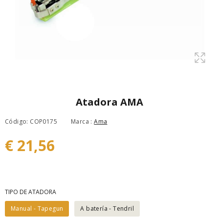
Atadora AMA
Código: COP0175
Marca :
Ama
€ 21,56
TIPO DE ATADORA
Manual - Tapegun
A batería - Tendril