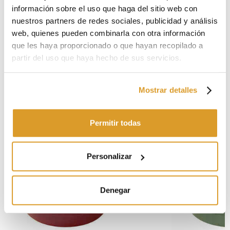
Diámetro máximo paralelo: 20 mm
información sobre el uso que haga del sitio web con
Peso: 678 g
nuestros partners de redes sociales, publicidad y análisis
web, quienes pueden combinarla con otra información
que les haya proporcionado o que hayan recopilado a
PRODUCTOS RELACIONADOS
partir del uso que haya hecho de sus servicios.
Mostrar detalles
Permitir todas
Personalizar
Denegar