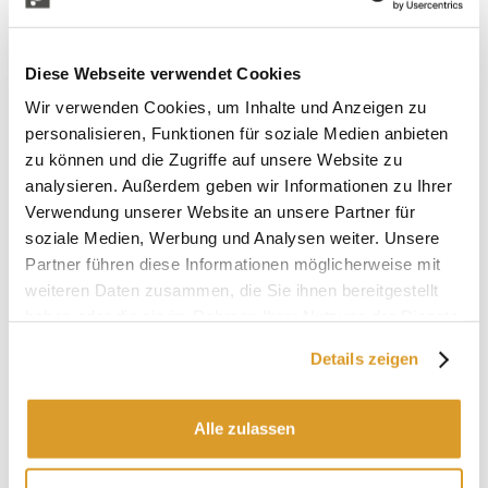
Ersatzbatterie für Sprühgeräte Electra
16
Diese Webseite verwendet Cookies
Diese
12V-8Ah
-Lithium-Ionen-Batterie ist ein Ersatzteil, das
Wir verwenden Cookies, um Inhalte und Anzeigen zu
mit den Rückenspritzen Electra 16 kompatibel ist. Sie wurde
personalisieren, Funktionen für soziale Medien anbieten
entwickelt, um eine zuverlässige und langlebige
Energieversorgung zu gewährleisten und bietet eine
zu können und die Zugriffe auf unsere Website zu
Betriebsdauer zwischen 3 und 8 Stunden
, abhängig vom
analysieren. Außerdem geben wir Informationen zu Ihrer
verwendeten Druck, sodass sie für den unterbrechungsfreien
Verwendung unserer Website an unsere Partner für
Einsatz geeignet ist.
soziale Medien, Werbung und Analysen weiter. Unsere
Die Ladezeit beträgt ca. 4 Stunden, was eine schnelle
Partner führen diese Informationen möglicherweise mit
Wiederherstellung der vollen Betriebsbereitschaft ermöglicht.
weiteren Daten zusammen, die Sie ihnen bereitgestellt
Kompakt und leicht, ist diese Batterie die ideale Lösung, um
haben oder die sie im Rahmen Ihrer Nutzung der Dienste
Ihr Gerät stets einsatzbereit zu halten.
gesammelt haben.
Details zeigen
Kompatibel mit:
Electra 16
Alle zulassen
ÄHNLICHE PRODUKTE