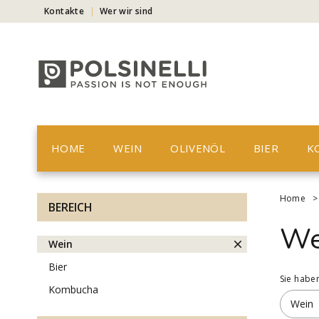
Kontakte
Wer wir sind
HOME
WEIN
OLIVENÖL
BIER
K
Home
BEREICH
We
wein
bier
Sie habe
kombucha
Wein