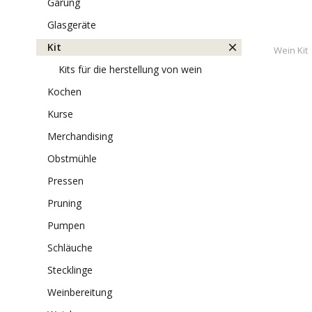
gärung
glasgeräte
kit
Wein Kit
kits für die herstellung von wein
kochen
kurse
merchandising
obstmühle
pressen
pruning
pumpen
schläuche
stecklinge
weinbereitung