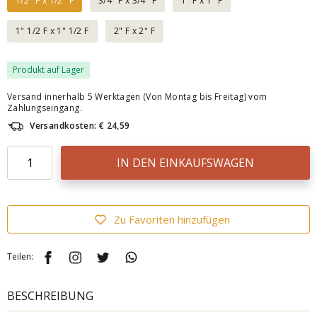
1/2" F x 1/2" F
3/4" F x 3/4" F
1" F x 1" F
1" 1/2 F x 1" 1/2 F
2" F x 2" F
Produkt auf Lager
Versand innerhalb 5 Werktagen (Von Montag bis Freitag) vom
Zahlungseingang.
Versandkosten: € 24,59
IN DEN EINKAUFSWAGEN
Zu Favoriten hinzufügen
Teilen:
BESCHREIBUNG