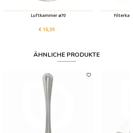
Luftkammer ⌀70
Filterkar
€ 16,39
ÄHNLICHE PRODUKTE