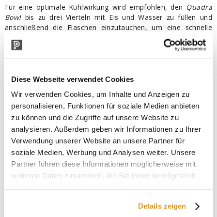
Für eine optimale Kühlwirkung wird empfohlen, den
Quadra
Bowl
bis zu drei Vierteln mit Eis und Wasser zu füllen und
anschließend die Flaschen einzutauchen, um eine schnelle
und effiziente Kühlung zu gewährleisten. Diese Methode hält
die ideale Temperatur von Wein oder Sekt über die gesamte
Dauer des Essens oder Events aufrecht, betont dabei die
aromatischen Eigenschaften und feinen Nuancen und sorgt
für ein perfektes Verkostungserlebnis vom ersten bis zum
Diese Webseite verwendet Cookies
letzten Glas.
Wir verwenden Cookies, um Inhalte und Anzeigen zu
Eigenschaften des
Quadra Bowl
Sektkühlers
personalisieren, Funktionen für soziale Medien anbieten
zu können und die Zugriffe auf unsere Website zu
für Wein und Champagner:
analysieren. Außerdem geben wir Informationen zu Ihrer
Material:
Hergestellt aus
PMMA (Plexiglas)
,
SMMA
Verwendung unserer Website an unsere Partner für
(Acrystex)
und
PS (Polystyrol)
– alle Materialien sind
soziale Medien, Werbung und Analysen weiter. Unsere
hochwertig, BPA-frei, widerstandsfähig und
Partner führen diese Informationen möglicherweise mit
lebensmittelgeeignet gemäß EU-Verordnung 10/2011/CE.
weiteren Daten zusammen, die Sie ihnen bereitgestellt
Kapazität:
10,5 L, ideal für 4 oder 5 Flaschen Wein oder
Sekt.
haben oder die sie im Rahmen Ihrer Nutzung der Dienste
Maße:
34,5 x 34,5 x 26,5 cm
gesammelt haben.
Details zeigen
Struktur:
Ergonomisch, stapelbar, dickwandig und sehr