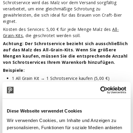
Schrotservice wird das Malz vor dem Versand sorgfältig
verarbeitet, um eine gleichmäßige Schrotung zu
gewährleisten, die sich ideal für das Brauen von Craft-Bier
eignet.
Kosten des Services: 5,00 € für jede Menge Malz des
All-
Grain-Kits
, die geschrotet werden soll.
Achtung: Der Schrotservice bezieht sich ausschließlich
auf das Malz des All-Grain-Kits. Wenn Sie größere
Mengen kaufen, müssen Sie die entsprechende Anzahl
von Schrotservices Ihrem Warenkorb hinzufügen.
Beispiele:
1 All Grain Kit → 1 Schrotservice kaufen (5,00 €)
2 All Grain Kit → 2 Schrotservices kaufen (10,00 €)
Um eine korrekte Bearbeitung Ihrer Bestellung
sicherzustellen, muss die Anzahl der gekauften Schrotservices
der Anzahl der Kilogramm Malz entsprechen, die Sie
Diese Webseite verwendet Cookies
geschrotet erhalten möchten.
Hinweis:
Wenn nicht genügend Schrotservices gekauft
Wir verwenden Cookies, um Inhalte und Anzeigen zu
werden, kann ein Teil des Malzes ungeschrotet versendet
personalisieren, Funktionen für soziale Medien anbieten
werden oder wir müssen Sie kontaktieren, um die Bestellung