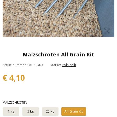
Malzschroten All Grain Kit
Artikelnummer : MBP0403
Marke:
Polsinelli
€ 4,10
MALZSCHROTEN
1 kg
5 kg
25 kg
All Grain Kit