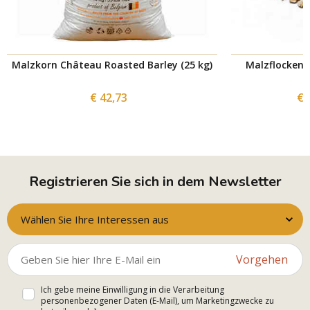
Malzkorn Château Roasted Barley (25 kg)
Malzflocken C
€ 42,73
€ 
Registrieren Sie sich in dem Newsletter
Wählen Sie Ihre Interessen aus
Vorgehen
Ich gebe meine Einwilligung in die Verarbeitung
personenbezogener Daten (E-Mail), um Marketingzwecke zu