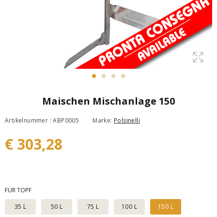
Maischen Mischanlage 150
Artikelnummer : ABP0005
Marke:
Polsinelli
€ 303,28
FÜR TOPF
35 L
50 L
75 L
100 L
150 L