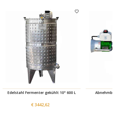
Edelstahl Fermenter gekühlt 10° 600 L
Abnehmbar
€ 3442,62