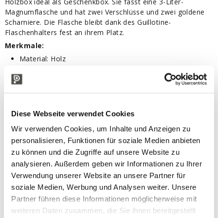
Holzbox ideal als Geschenkbox. Sie fasst eine 3-Liter-
Magnumflasche und hat zwei Verschlüsse und zwei goldene
Scharniere. Die Flasche bleibt dank des Guillotine-
Flaschenhalters fest an ihrem Platz.
Merkmale:
Material: Holz
Guillotinestopfen für Flaschen
Deckel mit 2 Verschlüssen und 2 goldenen Scharnieren
Innenmaße: mm 475x125x125h
Diese Webseite verwendet Cookies
IN VERBINDUNG STEHENDE PRODUKTE
Wir verwenden Cookies, um Inhalte und Anzeigen zu
personalisieren, Funktionen für soziale Medien anbieten
zu können und die Zugriffe auf unsere Website zu
analysieren. Außerdem geben wir Informationen zu Ihrer
Verwendung unserer Website an unsere Partner für
soziale Medien, Werbung und Analysen weiter. Unsere
Partner führen diese Informationen möglicherweise mit
weiteren Daten zusammen, die Sie ihnen bereitgestellt