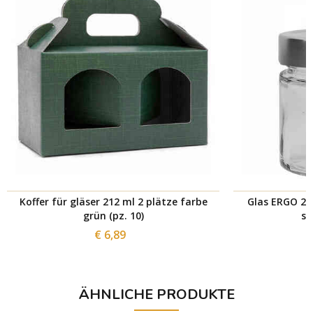
Koffer für gläser 212 ml 2 plätze farbe
Glas ERGO 212
grün (pz. 10)
si
€ 6,89
ÄHNLICHE PRODUKTE