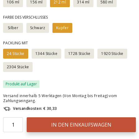
106 ml
156 ml
212 ml
314 ml
580 ml
FARBE DES VERSCHLUSSES
Silber
Schwarz
Kupfer
PACKUNG MIT
24 Stücke
1344 Stücke
1728 Stücke
1920 Stücke
2304 Stücke
Produkt auf Lager
Versand innerhalb 5 Werktagen (Von Montag bis Freitag) vom
Zahlungseingang.
Versandkosten: € 30,33
IN DEN EINKAUFSWAGEN