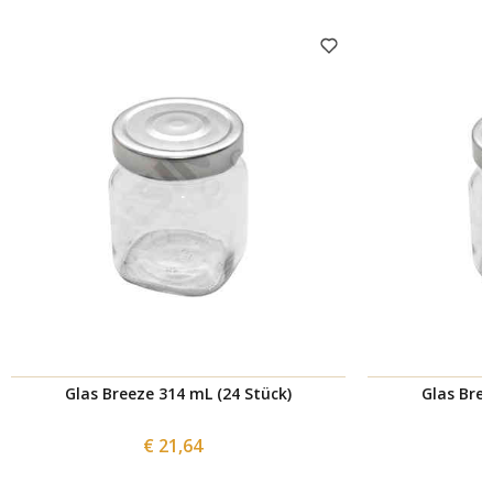
Glas Breeze 314 mL (24 Stück)
Glas Bree
€ 21,64