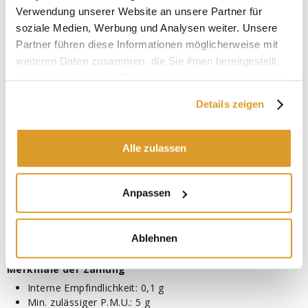
Gewicht: ca. 3,7 kg.
Verwendung unserer Website an unsere Partner für
Auf Anfrage:
soziale Medien, Werbung und Analysen weiter. Unsere
Kalibrierungsdienst mit Ausstellung eines entsprechenden
Partner führen diese Informationen möglicherweise mit
Zertifikats.
weiteren Daten zusammen, die Sie ihnen bereitgestellt
Funktionen:
haben oder die sie im Rahmen Ihrer Nutzung der Dienste
Stückzählung
gesammelt haben.
Details zeigen
Wiegen %
Gewichtskontrolle bei zwei Schwellenwerten, mit
akustischem Signal
Alle zulassen
kg / lb Umrechnung
Auswahl des Wiegefilters
Nullstellung
Nullpunktverfolgung
Anpassen
halbautomatisches Tarieren
digitale Kalibrierung
Aktivierung der Hintergrundbeleuchtung
Ablehnen
Warnung bei niedrigem Batteriestand
Merkmale der Zählung
Interne Empfindlichkeit: 0,1 g
Min. zulässiger P.M.U.: 5 g