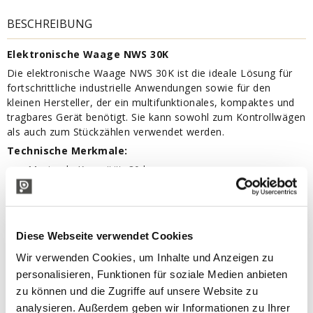
BESCHREIBUNG
Elektronische Waage NWS 30K
Die elektronische Waage NWS 30K ist die ideale Lösung für
fortschrittliche industrielle Anwendungen sowie für den
kleinen Hersteller, der ein multifunktionales, kompaktes und
tragbares Gerät benötigt. Sie kann sowohl zum Kontrollwägen
als auch zum Stückzählen verwendet werden.
Technische Merkmale:
Maximale Kapazität: 30 kg
Grün beleuchtetes LCD-Display mit 6 Ziffern, 28 mm.
Mechanische, wasserdichte Tastatur mit akustischem
Feedback, mit 8 Tasten.
Platte aus rostfreiem Stahl, Abmessungen 218x267 mm.
Diese Webseite verwendet Cookies
Nivellierlibelle und verstellbare Füße.
Interne wiederaufladbare 4Vdc Batterie (Autonomie ca.
Wir verwenden Cookies, um Inhalte und Anzeigen zu
100h) und 230Vac - 5Vdc
personalisieren, Funktionen für soziale Medien anbieten
Stromversorgung (EU Stecker).
zu können und die Zugriffe auf unsere Website zu
Verpackung: Abmessungen 310x130x370 mm
analysieren. Außerdem geben wir Informationen zu Ihrer