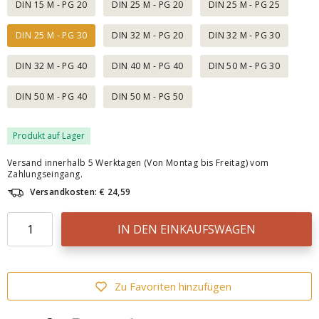
DIN 15 M - PG 20
DIN 25 M - PG 20
DIN 25 M - PG 25
DIN 25 M - PG 30
DIN 32 M - PG 20
DIN 32 M - PG 30
DIN 32 M - PG 40
DIN 40 M - PG 40
DIN 50 M - PG 30
DIN 50 M - PG 40
DIN 50 M - PG 50
Produkt auf Lager
Versand innerhalb 5 Werktagen (Von Montag bis Freitag) vom
Zahlungseingang.
Versandkosten: € 24,59
IN DEN EINKAUFSWAGEN
Zu Favoriten hinzufügen