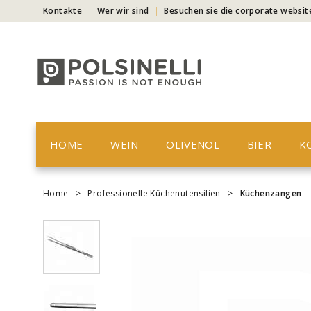
Kontakte
Wer wir sind
Besuchen sie die corporate websit
HOME
WEIN
OLIVENÖL
BIER
K
Home
>
Professionelle Küchenutensilien
>
Küchenzangen