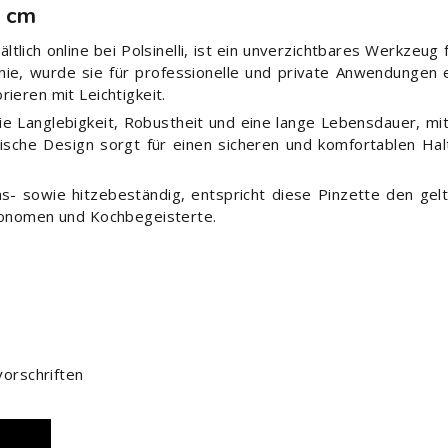
0 cm
tlich online bei Polsinelli, ist ein unverzichtbares Werkzeug fü
inie, wurde sie für professionelle und private Anwendungen 
ieren mit Leichtigkeit.
 sie Langlebigkeit, Robustheit und eine lange Lebensdauer, 
sche Design sorgt für einen sicheren und komfortablen Halt
ons- sowie hitzebeständig, entspricht diese Pinzette den gel
tronomen und Kochbegeisterte.
orschriften