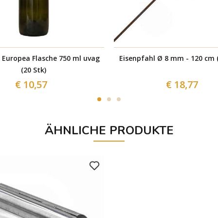
opea Flasche 750 ml uvag
Eisenpfahl Ø 8 mm - 120 cm (
(20 Stk)
€ 10,57
€ 18,77
ÄHNLICHE PRODUKTE