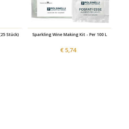
25 Stück)
Sparkling Wine Making Kit - Per 100 L
Dr
€ 5,74