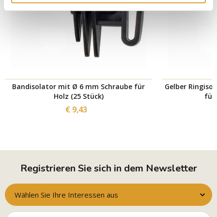
Bandisolator mit Ø 6 mm Schraube für
Gelber Ringiso
Holz (25 Stück)
für
€ 9,43
Registrieren Sie sich in dem Newsletter
Wählen Sie Ihre Interessen aus