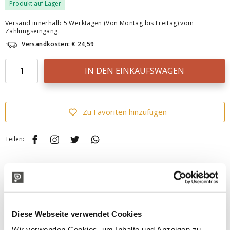
Produkt auf Lager
Versand innerhalb 5 Werktagen (Von Montag bis Freitag) vom
Zahlungseingang.
Versandkosten: € 24,59
IN DEN EINKAUFSWAGEN
Zu Favoriten hinzufügen
Teilen:
BESCHREIBUNG
Draht- und Seilisolator mit Ringmutter für Kunststoff-
und Metallmasten bis Ø 12 mm (25 Stk.)
Diese Webseite verwendet Cookies
Draht- und Seilisolator mit Ringmutter zur Verwendung an
Kunststoff- und Metallmasten bis 12 mm Durchmesser.
Wir verwenden Cookies, um Inhalte und Anzeigen zu