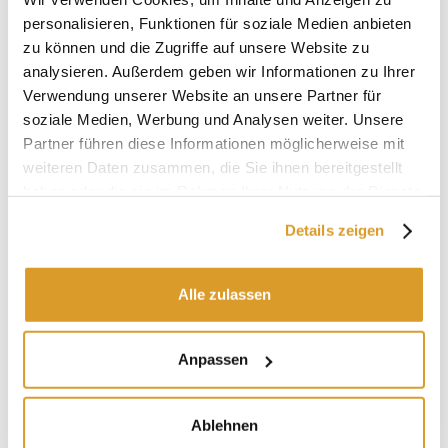
Eigenschaften:
personalisieren, Funktionen für soziale Medien anbieten
Material: Kunststoff
zu können und die Zugriffe auf unsere Website zu
Farbe: Schwarz
analysieren. Außerdem geben wir Informationen zu Ihrer
Anwendungsbereiche: Tierhaltung
Verwendung unserer Website an unsere Partner für
Maximaler Mastdurchmesser: 12 mm
soziale Medien, Werbung und Analysen weiter. Unsere
Verwendung: Kunststoff- und Metallstangen
Partner führen diese Informationen möglicherweise mit
Gewicht: 22 gr
weiteren Daten zusammen, die Sie ihnen bereitgestellt
Verpackung: 25 Stück
haben oder die sie im Rahmen Ihrer Nutzung der Dienste
gesammelt haben.
Details zeigen
ÄHNLICHE PRODUKTE
Alle zulassen
Anpassen
Ablehnen