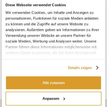
cantiere mediante il fissaggio delle stesse flangie con
Diese Webseite verwendet Cookies
bulloneria sempre in acciaio aisi 304. La pendenza
Wir verwenden Cookies, um Inhalte und Anzeigen zu
standard è dello 0,4% diversamente si possono produrre
personalisieren, Funktionen für soziale Medien anbieten
pendenze a richiesta.
zu können und die Zugriffe auf unsere Website zu
analysieren. Außerdem geben wir Informationen zu Ihrer
Verwendung unserer Website an unsere Partner für
soziale Medien, Werbung und Analysen weiter. Unsere
Partner führen diese Informationen möglicherweise mit
weiteren Daten zusammen, die Sie ihnen bereitgestellt
haben oder die sie im Rahmen Ihrer Nutzung der Dienste
gesammelt haben.
Details zeigen
Alle zulassen
Anpassen