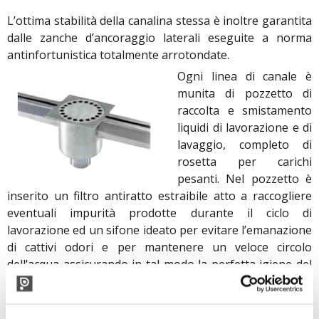
L’ottima stabilità della canalina stessa è inoltre garantita
dalle zanche d’ancoraggio laterali eseguite a norma
antinfortunistica totalmente arrotondate.
Ogni linea di canale è
munita di pozzetto di
raccolta e smistamento
liquidi di lavorazione e di
lavaggio, completo di
rosetta per carichi
pesanti. Nel pozzetto è
inserito un filtro antiratto estraibile atto a raccogliere
eventuali impurità prodotte durante il ciclo di
lavorazione ed un sifone ideato per evitare l’emanazione
di cattivi odori e per mantenere un veloce circolo
dell’acqua assicurando in tal modo la perfetta igiene del
pozzetto stesso. I canali sono muniti di flangiatura ogni
ml 6,00 per agevolare le operazioni di trasporto e
montaggio, e vengono assemblate direttamente in