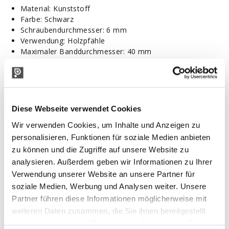
Material: Kunststoff
Farbe: Schwarz
Schraubendurchmesser: 6 mm
Verwendung: Holzpfähle
Maximaler Banddurchmesser: 40 mm
Gewicht: 23 gr
Verpackung: 25 Stück
IN VERBINDUNG STEHENDE PRODUKTE
Diese Webseite verwendet Cookies
Wir verwenden Cookies, um Inhalte und Anzeigen zu
personalisieren, Funktionen für soziale Medien anbieten
zu können und die Zugriffe auf unsere Website zu
analysieren. Außerdem geben wir Informationen zu Ihrer
Verwendung unserer Website an unsere Partner für
soziale Medien, Werbung und Analysen weiter. Unsere
Partner führen diese Informationen möglicherweise mit
weiteren Daten zusammen, die Sie ihnen bereitgestellt
haben oder die sie im Rahmen Ihrer Nutzung der Dienste